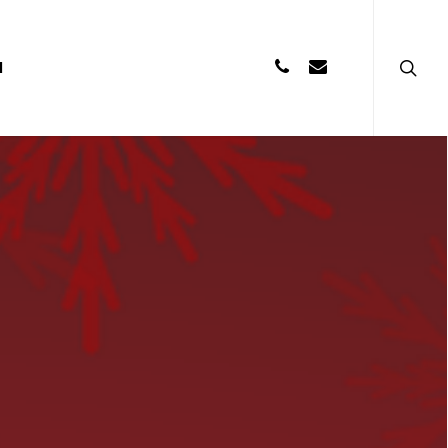
searc
PHONE
EMAIL
I